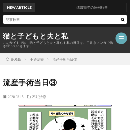
NEW ARTICLE
ほぼ毎年の恒例行事
猫と子どもと夫と私
このサイトでは、猫と子どもと夫と暮らす私の日常を、手書きマンガで描
き綴っていきます。
不妊治療
流産手術当日③
HOME
ホ
流産手術当日③
ー
こ
2020.03.15
不妊治療
ム
の
日
サ
常
日