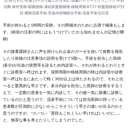
児‐赤ちゃん‐生後13ヶ月‐1歳２か月‐KLC‐加藤レディースクリニック‐不妊
治療‐体外受精‐顕微授精‐凍結胚盤胞移植‐移植周期‐BT37‐胚盤胞移植37日
目‐稽留流産手術‐至急内容物除去手術‐流産手術当日③
手術が終わると1時間の安静。その間補水のために点滴で補液もしま
す。(術前の注射の時にはもうつけていたかも知れませんが記憶が曖
昧)
その後看護師さんに声を掛けられ止血のガーゼを抜いて枚数を報告
したり術後の注意事項の説明を受けて5階へ。手術を担当した医師
(多分)が出血の状態等を診るため内診室へ。それが終わるとわりとす
ぐに診察室へ呼ばれます。採卵周期や移植周期の時は内診室や診察
室へ呼ばれるにあたって軽く30分以上は待たされるので、それと比
べると驚異的な早さです。多分内診を担当した医師が診察をするう
えで、一定数の患者を一気に内診して、その後一気に順番に診察し
ているのだと思うので、流産手術については担当医師の持っている
患者数が圧倒的に少ないからこそそういう早さの違いが出るのかと
思うのですが、ついつい「普段もこれくらい早ければいいのに…」
と、無茶な事を考えたりしてしまうのでした。