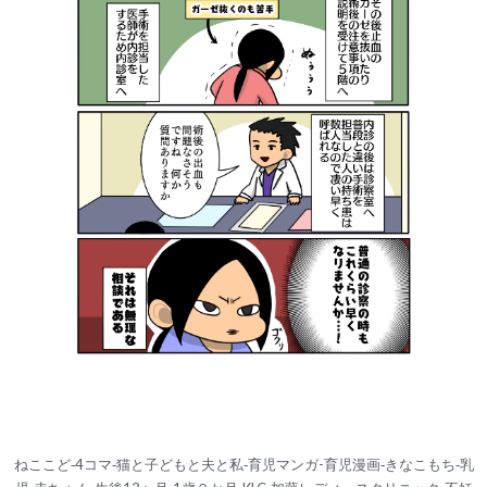
ねここど‐4コマ‐猫と子どもと夫と私‐育児マンガ-育児漫画‐きなこもち‐乳