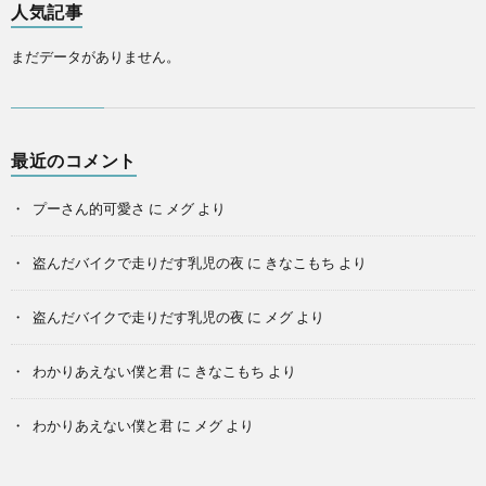
人気記事
まだデータがありません。
最近のコメント
プーさん的可愛さ
に
メグ
より
盗んだバイクで走りだす乳児の夜
に
きなこもち
より
盗んだバイクで走りだす乳児の夜
に
メグ
より
わかりあえない僕と君
に
きなこもち
より
わかりあえない僕と君
に
メグ
より