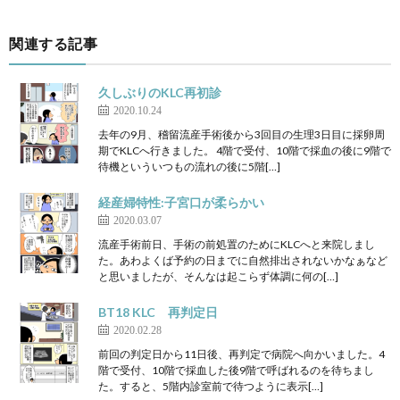
関連する記事
久しぶりのKLC再初診
2020.10.24
去年の9月、稽留流産手術後から3回目の生理3日目に採卵周
期でKLCへ行きました。 4階で受付、10階で採血の後に9階で
待機といういつもの流れの後に5階[…]
経産婦特性:子宮口が柔らかい
2020.03.07
流産手術前日、手術の前処置のためにKLCへと来院しまし
た。あわよくば予約の日までに自然排出されないかなぁなど
と思いましたが、そんなは起こらず体調に何の[…]
BT18 KLC 再判定日
2020.02.28
前回の判定日から11日後、再判定で病院へ向かいました。4
階で受付、10階で採血した後9階で呼ばれるのを待ちまし
た。すると、5階内診室前で待つように表示[…]