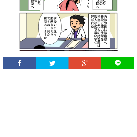
イ
系
常
日
ト
育
漫
常
プ
に
児
画
漫
ラ
つ
マ
（子
画
イ
い
ン
育
（猫
バ
て
ガ
て）
シ
は
ー
じ
ポ
め
リ