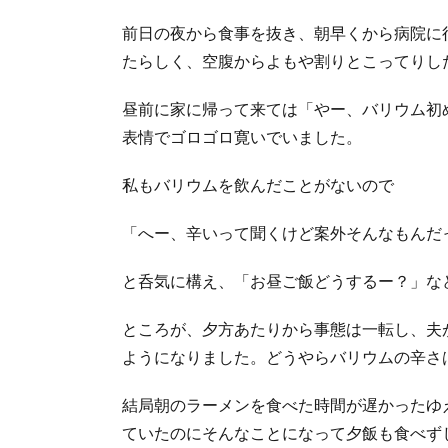
前日の夜から食事を抜き、朝早くから病院に
たらしく、空腹からよもや割りとこってりし
昼前に家に帰って来ては「やー、バリウム初
表情でゴロゴロ寛いでいました。
私もバリウムを飲んだことがないので
「へー、辛いって聞くけど案外そんなもんだっ
と呑気に構え、「お昼ご飯どうするー？」な
ところが、夕方あたりから事態は一転し、夫
ようになりました。どうやらバリウムの辛さ
結局朝のラーメンを食べた時間が遅かったゆ
ていたのにそんなことになって夕飯も食べず