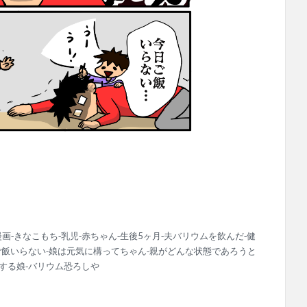
画‐きなこもち‐乳児‐赤ちゃん‐生後5ヶ月‐夫バリウムを飲んだ‐健
ご飯いらない‐娘は元気に構ってちゃん‐親がどんな状態であろうと
する娘‐バリウム恐ろしや