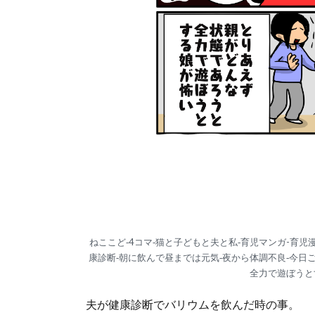
ねここど‐4コマ‐猫と子どもと夫と私‐育児マンガ-育児漫
康診断‐朝に飲んで昼までは元気‐夜から体調不良‐今日
全力で遊ぼうと
夫が健康診断でバリウムを飲んだ時の事。