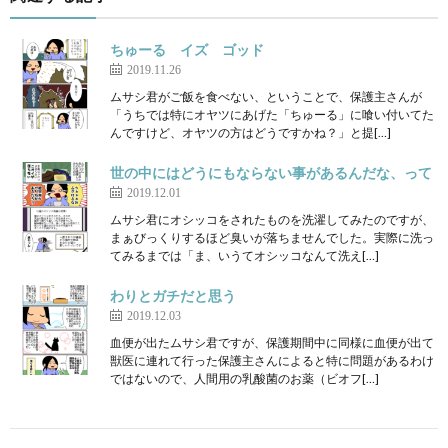
ちゅーる イズ ゴッド
2019.11.26
ムサシ君がご飯を食べない、ということで、保護主さんが
「うちでは特にオヤツにあげた「ちゅーる」に喰い付いてた
んですけど、オヤツの方はどうですかね？」と提[…]
世の中にはどうにもならない事があるんだな、って
2019.12.01
ムサシ君にオシッコをされたものを洗濯してみたのですが、
まぁびっくりするほど臭いが落ちませんでした。実際に洗っ
てみるまでは「ま、いうてオシッコなんて洗え[…]
わりとガチだと思う
2019.12.03
血便が出たムサシ君ですが、保護期間中に同様に血便が出て
獣医に連れて行った保護主さんによると特に問題があるわけ
ではないので、人間用の乳酸菌のお薬（ビオフ[…]