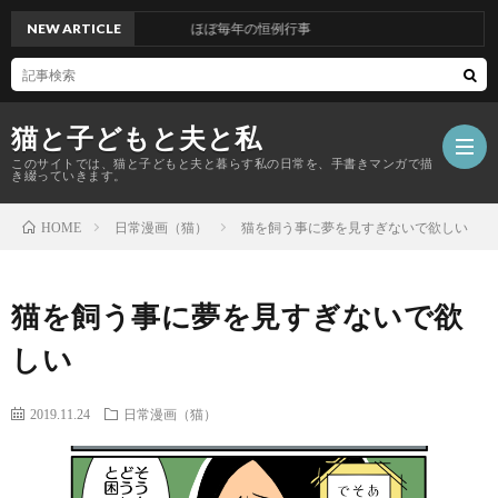
NEW ARTICLE
ほぼ毎年の恒例行事
猫と子どもと夫と私
このサイトでは、猫と子どもと夫と暮らす私の日常を、手書きマンガで描
き綴っていきます。
日常漫画（猫）
猫を飼う事に夢を見すぎないで欲しい
HOME
ホ
猫を飼う事に夢を見すぎないで欲
ー
こ
しい
ム
の
日
2019.11.24
日常漫画（猫）
サ
常
日