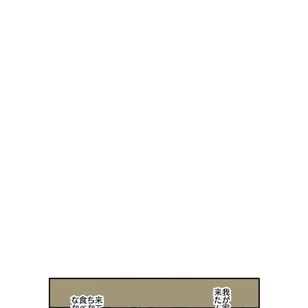
ま
シ
し
ー
た