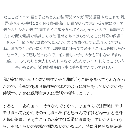
ねここど‐4コマ‐猫と子どもと夫と私‐育児マンガ-育児漫画‐きなこもち‐乳
児‐赤ちゃん‐生後1２ヶ月‐1歳‐猫‐新しい猫がやって来た‐我が家にやって
来たムサシ君が来て1週間近くご飯を食べてくれなかったので、保護主さ
んに心配で電話で相談してみた‐意外とあっけらかんとした対応の保護主
さん‐「一応うちでは食べてたんでそのうち食べ出すと思うんですけど
ね。まあでも…確かにうちでも結構暴れ狂ってて若干「これは失敗したか
なー？」って感じだったので、案外難しい子なのかも知れないですね
（笑）」‐ってわりと大人しいんじゃなかったんかい！！‐わりとこういう
事があるのが保護猫‐猫を飼う事に夢を見すぎないで欲しい
我が家に来たムサシ君が来てから1週間近くご飯を食べてくれなかっ
たので、心配のあまり保護先ではどのように食事をしていたのかを
確認するために保護主さんに電話で相談しました。
すると、「あらぁ～、そうなんですか～。まぁうちでは普通にモリ
モリ食べてたからそのうち食べ出すと思うんですけどねー」と意外
と軽い返事。まぁ向こうのお家では普通に食事をしていたというな
ら、それくらいの認識で問題ないのかな…と、特に具体的な解決法