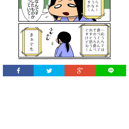
イ
系
常
日
ト
育
漫
常
プ
に
児
画
漫
ラ
つ
マ
（子
画
イ
い
ン
育
（猫
バ
て
ガ
て）
シ
は
ー
じ
ポ
め
リ