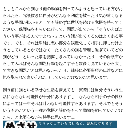
もしもこれから猫なり他の動物を飼ってみようと思っている方がお
られたら、冗談抜きに自分がどんな不利益を被ったり気が遠くなる
ような手間が掛かるとしても諦めずに世話を続ける覚悟を持ってく
ださい。保護猫をもらいに行って、問題が出てから「そういえばこ
ういう事があるんですよね～」という話が出てくるのはよくある事
です。でも、それは単純に悪い部分を誤魔化して相手に押し付けよ
うとしているとかではなく、たくさんの猫を管理し過ぎていてどの
猫がどう、といった事を把握しきれていなかったり、その保護主か
らしてみればそんな問題行動を起こす子も数多く見ているから大し
て大きな問題だとは思わなかったり、純粋に必要事項の伝達などに
気を取られて言い忘れたりしているだけなのだと思います。
飼う前に猫といる幸せな生活を夢見ても、実際には当分そういう生
活にならない可能性が十分にありますし、なんなら相手の子の性格
によっては一生それは叶わない可能性すらあります。それでもそう
いうものだという一種の覚悟と諦めをもって動物を飼っていただけ
たら、と老婆心ながら勝手に思います…。