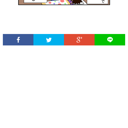
ま
シ
し
ー
た