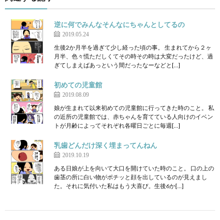
逆に何でみんなそんなにちゃんとしてるの
2019.05.24
生後2か月半を過ぎて少し経った頃の事。 生まれてから２ヶ
月半、色々慌ただしくてその時その時は大変だったけど、過
ぎてしまえばあっという間だったなーなどと[…]
初めての児童館
2019.08.09
娘が生まれて以来初めての児童館に行ってきた時のこと。 私
の近所の児童館では、赤ちゃんを育てている人向けのイベン
トが月齢によってそれぞれ各曜日ごとに毎週[…]
乳歯どんだけ深く埋まってんねん
2019.10.19
ある日娘が上を向いて大口を開けていた時のこと。 口の上の
歯茎の所に白い物がポチッと顔を出しているのが見えまし
た。それに気付いた私はもう大喜び。生後6か[…]