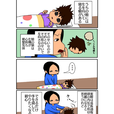
イ
系
常
日
ト
育
漫
常
プ
に
児
画
漫
ラ
つ
マ
（子
画
イ
い
ン
育
（猫
バ
て
ガ
て）
シ
は
ー
じ
ポ
め
リ