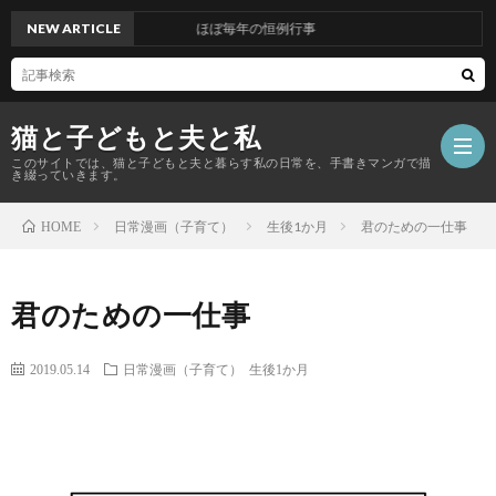
NEW ARTICLE
ほぼ毎年の恒例行事
猫と子どもと夫と私
このサイトでは、猫と子どもと夫と暮らす私の日常を、手書きマンガで描
き綴っていきます。
日常漫画（子育て）
生後1か月
君のための一仕事
HOME
ホ
君のための一仕事
ー
こ
2019.05.14
日常漫画（子育て）
生後1か月
ム
の
日
サ
常
日