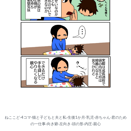
ねここど‐4コマ‐猫と子どもと夫と私‐生後1か月‐乳児‐赤ちゃん‐君のため
の一仕事‐向き癖‐左向き‐頭の形‐内圧‐親心